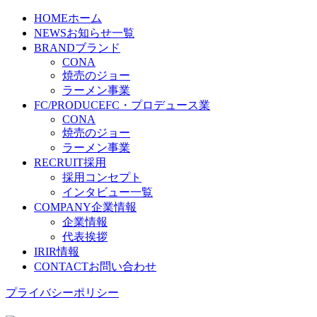
HOME
ホーム
NEWS
お知らせ一覧
BRAND
ブランド
CONA
焼売のジョー
ラーメン事業
FC/PRODUCE
FC・プロデュース業
CONA
焼売のジョー
ラーメン事業
RECRUIT
採用
採用コンセプト
インタビュー一覧
COMPANY
企業情報
企業情報
代表挨拶
IR
IR情報
CONTACT
お問い合わせ
プライバシーポリシー