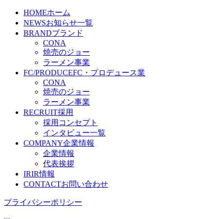
HOME
ホーム
NEWS
お知らせ一覧
BRAND
ブランド
CONA
焼売のジョー
ラーメン事業
FC/PRODUCE
FC・プロデュース業
CONA
焼売のジョー
ラーメン事業
RECRUIT
採用
採用コンセプト
インタビュー一覧
COMPANY
企業情報
企業情報
代表挨拶
IR
IR情報
CONTACT
お問い合わせ
プライバシーポリシー